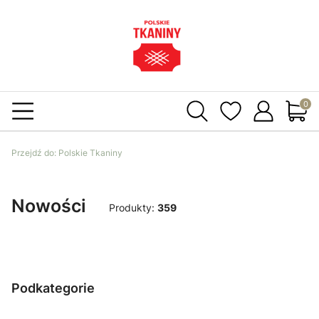
Produ
Przejdź do:
Polskie Tkaniny
Nowości
Produkty:
359
Podkategorie