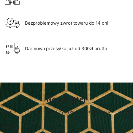
Bezproblemowy zwrot towaru do 14 dni
Darmowa przesyłka już od 300zł brutto
Newsletter
 adres e-mail, jeżeli chcesz otrzymywać informacje o nowościach i 
-mail