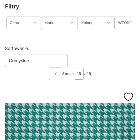
Filtry
Cena
Marka
Kolory
WZORZYST
Koniec filtrów
Lista produktów
Sortowanie:
Domyślne
Strona
z 15
Poprzednie produkty