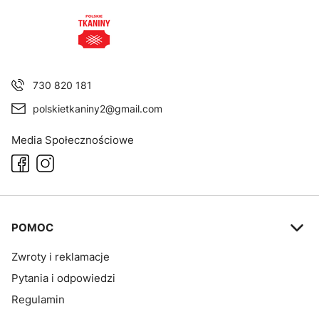
730 820 181
polskietkaniny2@gmail.com
Media Społecznościowe
Linki w stopce
POMOC
Zwroty i reklamacje
Pytania i odpowiedzi
Regulamin