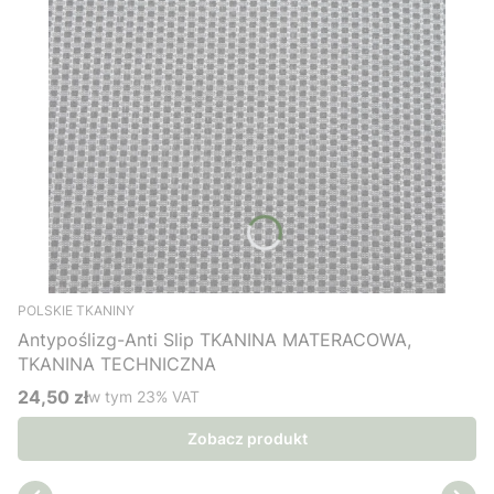
POLSKIE TKANINY
Antypoślizg-Anti Slip TKANINA MATERACOWA,
TKANINA TECHNICZNA
24,50 zł
w tym %s VAT
w tym
23%
VAT
Cena brutto
Zobacz produkt