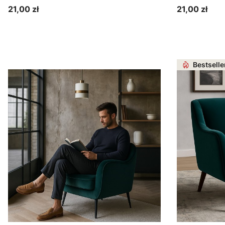
21,00 zł
21,00 zł
Cena
Cena
Zobacz produkt
Zo
Bestselle