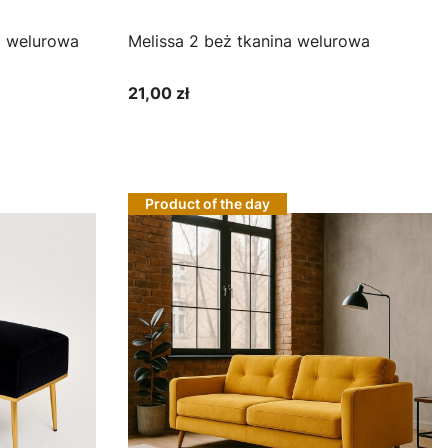
nina welurowa
Melissa 2 beż tkanina welurowa
21,00 zł
Cena
Zobacz produkt
Product of the day