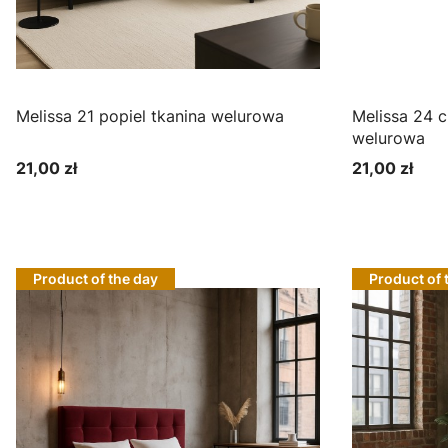
Melissa 21 popiel tkanina welurowa
Melissa 24 ciemny grafit tkanina
welurowa
21,00 zł
21,00 zł
Cena
Cena
Zobacz produkt
Zo
Product of the day
Product of 