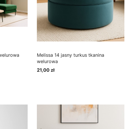
y tkanina welurowa
Melissa 14 jasny turkus tkanina
welurowa
21,00 zł
Cena
Zobacz produkt