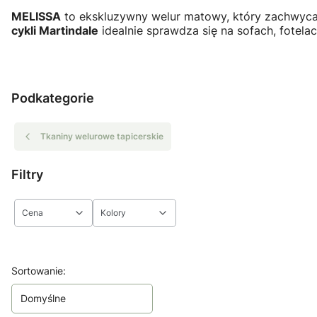
MELISSA
to ekskluzywny welur matowy, który zachwyca 
cykli Martindale
idealnie sprawdza się na sofach, fotela
Podkategorie
Tkaniny welurowe tapicerskie
Filtry
Cena
Kolory
Koniec filtrów
Lista produktów
Sortowanie:
Domyślne