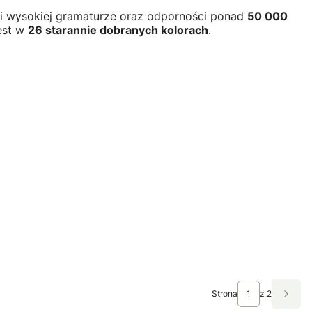
ki wysokiej gramaturze oraz odporności ponad
50 000
jest w
26 starannie dobranych kolorach
.
Strona
z 2
Nast