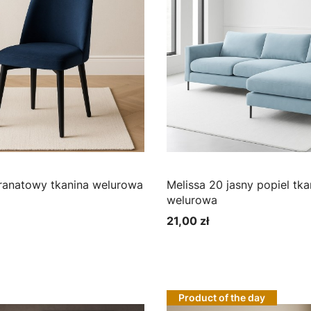
Melissa 19 granatowy tkanina welurowa
Melissa 20 jasny popiel tkanina
welurowa
21,00 zł
Cena
bacz produkt
Zobacz produkt
Product of the day