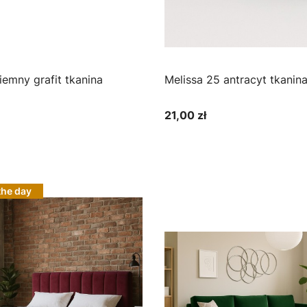
Melissa 25 antracyt tka
21,00 zł
Cena
bacz produkt
Zobacz produkt
the day