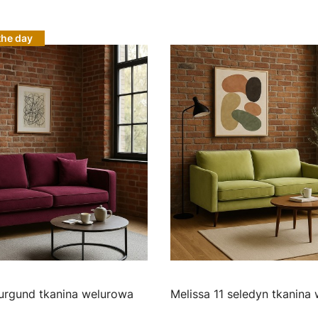
the day
sa 10 burgund tkanina welurowa
Melissa 11 seledyn tkan