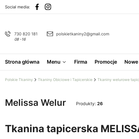
Social media:
730 820 181
polskietkaniny2@gmail.com
08 -16
Strona główna
Menu
Firma
Promocje
Nowe 
Polskie Tkaniny
Tkaniny Obiciowe i Tapicerskie
Tkaniny welurowe tapic
Melissa Welur
Produkty:
26
Tkanina tapicerska MELISS