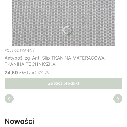
POLSKIE TKANINY
Antypoślizg-Anti Slip TKANINA MATERACOWA,
TKANINA TECHNICZNA
24,50 zł
w tym %s VAT
w tym
23%
VAT
Cena brutto
Zobacz produkt
Nowości