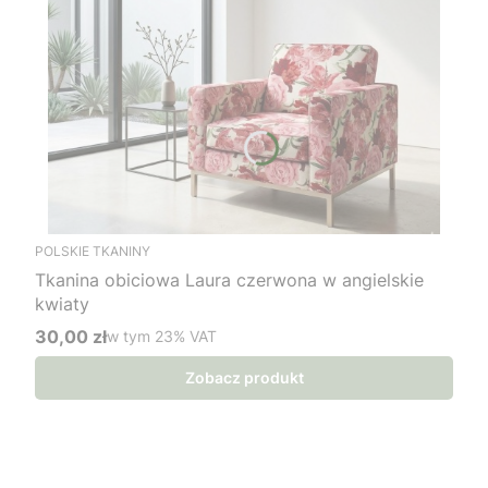
POLSKIE TKANINY
Tkanina obiciowa Laura czerwona w angielskie
kwiaty
30,00 zł
w tym %s VAT
w tym
23%
VAT
Cena brutto
Zobacz produkt