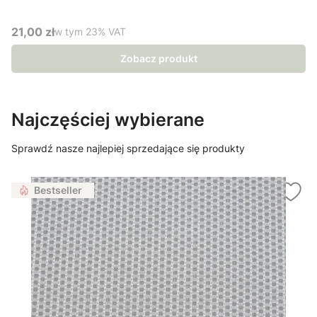
21,00 zł
w tym %s VAT
w tym
23%
VAT
Cena brutto
Zobacz produkt
Najczęściej wybierane
Sprawdź nasze najlepiej sprzedające się produkty
Bestseller