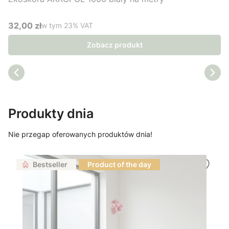
32,00 zł
w tym %s VAT
w tym
23%
VAT
Cena brutto
Zobacz produkt
Produkty dnia
Nie przegap oferowanych produktów dnia!
Bestseller
Product of the day