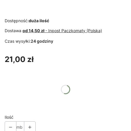
Dostępność:
duża ilość
Dostawa
od 14,50 zł
- Inpost Paczkomaty (Polska)
Czas wysyłki:
24 godziny
Cena
21,00 zł
Wybierz wariant produktu:
Poszczególne warianty mogą różnić się ceną
*
Kolory
Pokaż wszystkie kolory
Ilość
mb