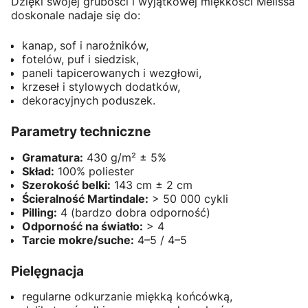
Dzięki swojej grubości i wyjątkowej miękkości Melissa
doskonale nadaje się do:
kanap, sof i narożników,
fotelów, puf i siedzisk,
paneli tapicerowanych i wezgłowi,
krzeseł i stylowych dodatków,
dekoracyjnych poduszek.
Parametry techniczne
Gramatura:
430 g/m² ± 5%
Skład:
100% poliester
Szerokość belki:
143 cm ± 2 cm
Ścieralność Martindale:
> 50 000 cykli
Pilling:
4 (bardzo dobra odporność)
Odporność na światło:
> 4
Tarcie mokre/suche:
4–5 / 4–5
Pielęgnacja
regularne odkurzanie miękką końcówką,