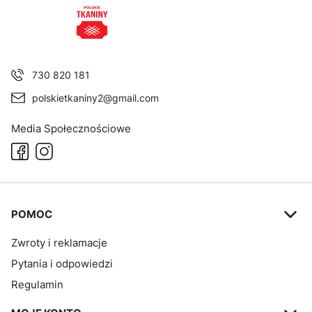
730 820 181
polskietkaniny2@gmail.com
Media Społecznościowe
Linki w stopce
POMOC
Zwroty i reklamacje
Pytania i odpowiedzi
Regulamin