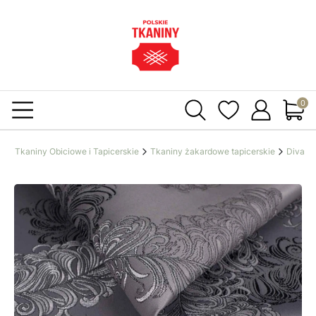
Produ
y
Tkaniny Obiciowe i Tapicerskie
Tkaniny żakardowe tapicerskie
Diva