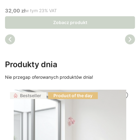
32,00 zł
w tym %s VAT
w tym
23%
VAT
Cena brutto
Zobacz produkt
Produkty dnia
Nie przegap oferowanych produktów dnia!
Bestseller
Product of the day