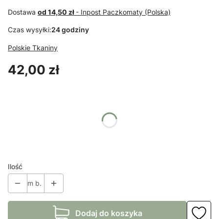
Dostawa
od 14,50 zł
- Inpost Paczkomaty (Polska)
Czas wysyłki:
24 godziny
Polskie Tkaniny
Cena
42,00 zł
Wybierz wariant produktu:
Poszczególne warianty mogą różnić się ceną
*
Kolory
Pokaż wszystkie kolory
Ilość
m b.
Dodaj do koszyka