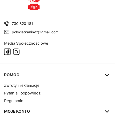
730 820 181
polskietkaniny2@gmail.com
Media Społecznościowe
Linki w stopce
POMOC
Zwroty i reklamacje
Pytania i odpowiedzi
Regulamin
MOJE KONTO