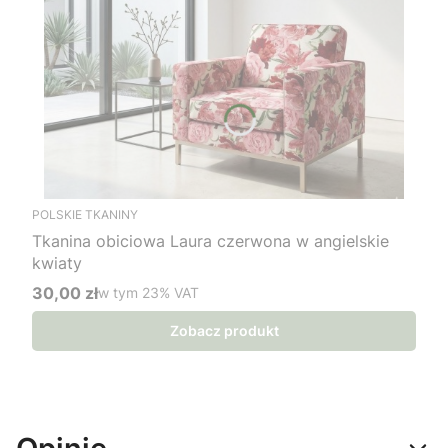
POLSKIE TKANINY
Tkanina obiciowa Laura czerwona w angielskie
kwiaty
30,00 zł
w tym %s VAT
w tym
23%
VAT
Cena brutto
Zobacz produkt