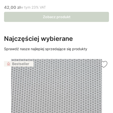
42,00 zł
w tym %s VAT
w tym
23%
VAT
Cena brutto
Zobacz produkt
Najczęściej wybierane
Sprawdź nasze najlepiej sprzedające się produkty
Bestseller