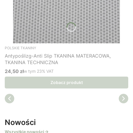
POLSKIE TKANINY
Antypoślizg-Anti Slip TKANINA MATERACOWA,
TKANINA TECHNICZNA
24,50 zł
w tym %s VAT
w tym
23%
VAT
Cena brutto
Zobacz produkt
Nowości
Wszystkie nowości