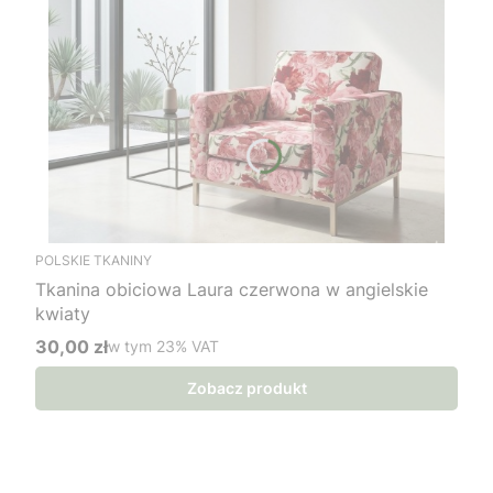
POLSKIE TKANINY
Tkanina obiciowa Laura czerwona w angielskie
kwiaty
30,00 zł
w tym %s VAT
w tym
23%
VAT
Cena brutto
Zobacz produkt