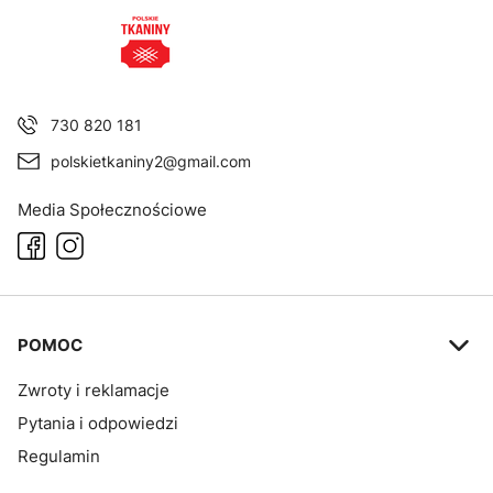
730 820 181
polskietkaniny2@gmail.com
Media Społecznościowe
Linki w stopce
POMOC
Zwroty i reklamacje
Pytania i odpowiedzi
Regulamin