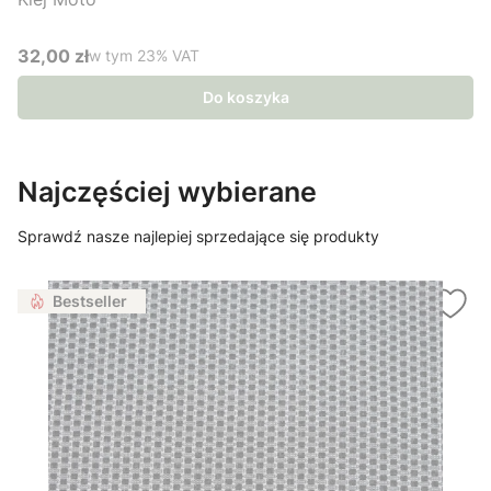
32,00 zł
w tym %s VAT
w tym
23%
VAT
Cena brutto
Do koszyka
Najczęściej wybierane
Sprawdź nasze najlepiej sprzedające się produkty
Bestseller