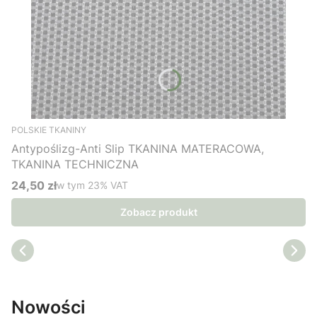
POLSKIE TKANINY
Antypoślizg-Anti Slip TKANINA MATERACOWA,
TKANINA TECHNICZNA
24,50 zł
w tym %s VAT
w tym
23%
VAT
Cena brutto
Zobacz produkt
Nowości