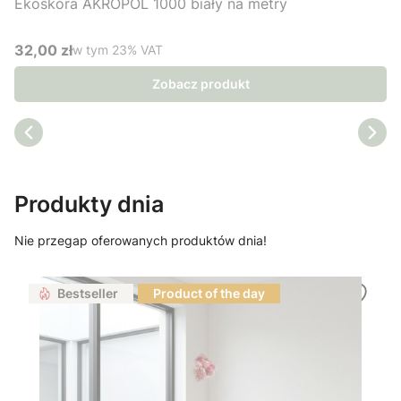
Ekoskóra AKROPOL 1000 biały na metry
32,00 zł
w tym %s VAT
w tym
23%
VAT
Cena brutto
Zobacz produkt
Produkty dnia
Nie przegap oferowanych produktów dnia!
Bestseller
Product of the day