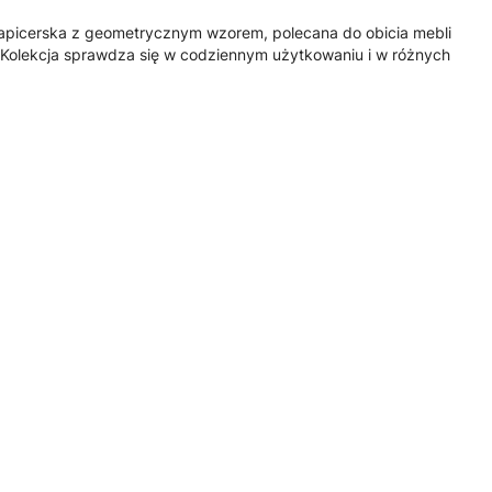
tapicerska z geometrycznym wzorem, polecana do obicia mebli
Kolekcja sprawdza się w codziennym użytkowaniu i w różnych
E TKANINY
POLSKIE TKANINY
POLSKIE TKANINY
grafit tkanina
Mexico niebieskie
Mexico bordo tkanina
wa
tkanina meblowa
meblowa