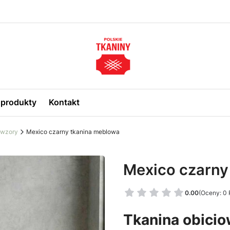
produkty
Kontakt
 wzory
Mexico czarny tkanina meblowa
Mexico czarny
0.00
(Oceny: 0 
Tkanina obici