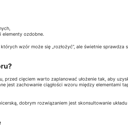
nych,
a i elementy ozdobne.
a których wzór może się „rozłożyć”, ale świetnie sprawdza 
oru?
, przed cięciem warto zaplanować ułożenie tak, aby uzys
cane jest zachowanie ciągłości wzoru między elementami ta
apicerską, dobrym rozwiązaniem jest skonsultowanie ukła
e