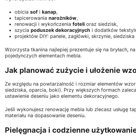
obicia
sof
i
kanap
,
tapicerowania
narożników
,
renowacji i wykończenia
foteli
oraz siedzisk,
szycia
poduszek dekoracyjnych
i dodatków tekstyl
projektów DIY: panele, zagłówki, skrzynie, siedzisk
Wzorzysta tkanina najlepiej prezentuje się na bryłach, n
pojedynczych elementach mebla.
Jak planować zużycie i ułożenie wz
Ze względu na powtarzalność i rozmiar elementów wzoru
siedziska, oparcia, boki). Przy większych formach zale
ustawienie deseniu jako elementu dekoracyjnego.
Jeśli wykonujesz renowację mebla lub zlecasz usługę t
materiału na dopasowanie deseniu.
Pielęgnacja i codzienne użytkowani