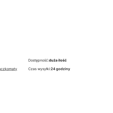
E TKANINY
 beż -tkanina
wa
Dostępność:
duża ilość
Paczkomaty
Czas wysyłki:
24 godziny