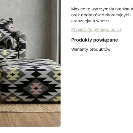
Mexico to wytrzymała tkanina 
oraz dodatków dekoracyjnych. 
aranżacjach wnętrz.
Przejdź do pełnego opisu
Produkty powiązane
Warianty produktów
POLSKIE TKANINY
POLSKI
Mexico białe tkanina
Mexico 
meblowa
meblo