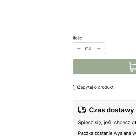
Poszczególne warianty mogą ró
*
Kolory
Pokaż wszystkie kolory
Ilość
mb
Zapytaj o produkt
Czas dostawy
Śpiesz się, jeśli chcesz 
Paczka zostanie wysłana w