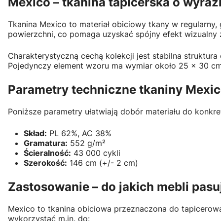
Mexico – tkanina tapicerska o wyra
Tkanina Mexico to materiał obiciowy tkany w regularny
powierzchni, co pomaga uzyskać spójny efekt wizualny za
Charakterystyczną cechą kolekcji jest stabilna struktu
Pojedynczy element wzoru ma wymiar około 25 × 30 cm, 
Parametry techniczne tkaniny Mexi
Poniższe parametry ułatwiają dobór materiału do konkre
Skład:
PL 62%, AC 38%
Gramatura:
552 g/m²
Ścieralność:
43 000 cykli
Szerokość:
146 cm (+/- 2 cm)
Zastosowanie – do jakich mebli pasu
Mexico to tkanina obiciowa przeznaczona do tapicerow
wykorzystać m.in. do: