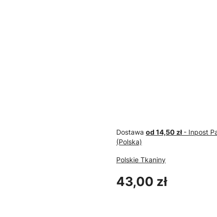
POLSKIE TKANINY
POLSKI
Mexico zielony -tkanina
Mexico
meblowa
meblo
Dostawa
od 14,50 zł
- Inpost 
(Polska)
Polskie Tkaniny
Cena
43,00 zł
Wybierz wariant produktu: