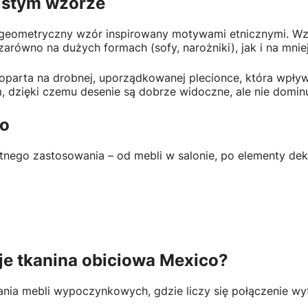
zistym wzorze
, geometryczny wzór inspirowany motywami etnicznymi. Wz
równo na dużych formach (sofy, narożniki), jak i na mniej
ra oparta na drobnej, uporządkowanej plecionce, która wp
dzięki czemu desenie są dobrze widoczne, ale nie dominuj
co
tnego zastosowania – od mebli w salonie, po elementy dek
je tkanina obiciowa Mexico?
ania mebli wypoczynkowych, gdzie liczy się połączenie w