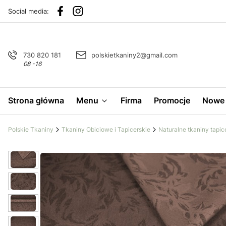
Social media:
730 820 181
polskietkaniny2@gmail.com
08 -16
Strona główna
Menu
Firma
Promocje
Nowe 
Polskie Tkaniny
Tkaniny Obiciowe i Tapicerskie
Naturalne tkaniny tapic