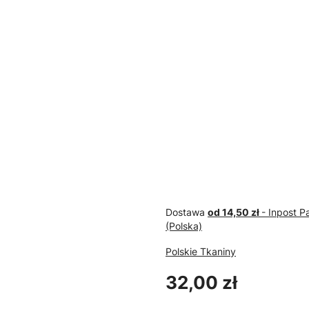
POLSKIE TKANINY
POLSKI
Pianka Tapicerska T25
NATUR
grubość 2 cm wymiar
KOORD
200/120/2
MEBL
Dostawa
od 14,50 zł
- Inpost 
(Polska)
Polskie Tkaniny
Cena
32,00 zł