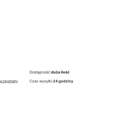
PAS TAPICERSKI
JUTOWY szerokość 6
cm
E TKANINY
AL BRĄZ
YNAT-TKANINA
OWA
Dostępność:
duża ilość
Paczkomaty
Czas wysyłki:
24 godziny