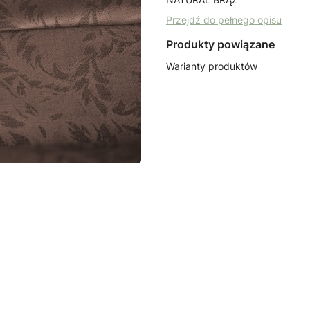
Przejdź do pełnego opisu
Produkty powiązane
Warianty produktów
POLSKIE TKANINY
POLSKI
Listwa ozdobna grafit
Listwa
taśma tapicerska
taśma 