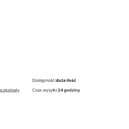
PAS TAPICERSKI
JUTOWY szerokość 6
cm
E TKANINY
 Tapicerska T25
ć 2 cm wymiar
0/2
Dostępność:
duża ilość
Paczkomaty
Czas wysyłki:
24 godziny