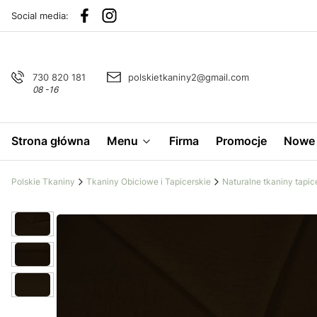
Social media:
730 820 181
polskietkaniny2@gmail.com
08 -16
Strona główna
Menu
Firma
Promocje
Nowe 
Polskie Tkaniny
Tkaniny Obiciowe i Tapicerskie
Naturalne tkaniny tapic