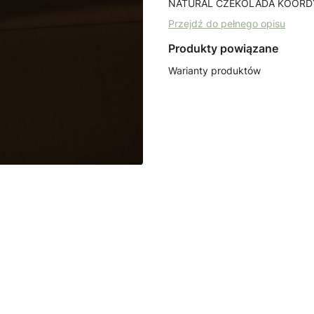
NATURAL CZEKOLADA KOORD
Przejdź do pełnego opisu
Produkty powiązane
Warianty produktów
POLSKIE TKANINY
POLSKI
Listwa ozdobna grafit
Listwa
taśma tapicerska
taśma 