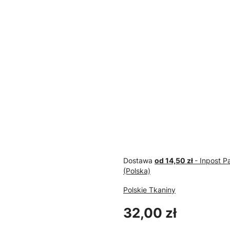
POLSKIE TKANINY
POLSKI
PAS TAPICERSKI
Pianka
PARCIANY SZEROKOŚĆ
gruboś
6 cm
200/12
Dostawa
od 14,50 zł
- Inpost 
(Polska)
Polskie Tkaniny
Cena
32,00 zł