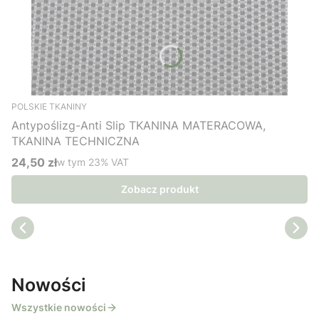
POLSKIE TKANINY
Antypoślizg-Anti Slip TKANINA MATERACOWA,
TKANINA TECHNICZNA
24,50 zł
w tym %s VAT
w tym
23%
VAT
Cena brutto
Zobacz produkt
Nowości
Wszystkie nowości