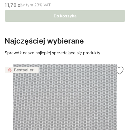
11,70 zł
w tym %s VAT
w tym
23%
VAT
Cena brutto
Do koszyka
Najczęściej wybierane
Sprawdź nasze najlepiej sprzedające się produkty
Bestseller