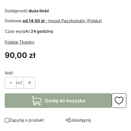
MATERACOWA
, TKANINA
Dostępność:
duża ilość
TECHNICZNA
Dostawa
od 14,50 zł
- Inpost Paczkomaty (Polska)
Czas wysyłki:
24 godziny
Polskie Tkaniny
Cena
90,00 zł
Ilość
m2
Dodaj do koszyka
Zapytaj o produkt
Udostępnij