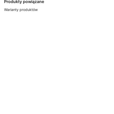
Produkty powiązane
Warianty produktów
POLSKIE
POLSKIE
POLSKIE
POLSKIE
TKANINY
TKANINY
TKANINY
TKANINY
Listwa
Listwa
Listwa
Listwa
ozdobna grafit
ozdobna nikiel
ozdobna stare
ozdobna złoto
taśma
taśma
złoto taśma
taśma
tapicerska
tapicerska
tapicerska
tapicerska
POLSKIE
POLSKIE
POLSKIE
TKANINY
TKANINY
TKANINY
Guziki
Guziki
Guziki
POLSKIE
TKANINY
tapicerskie
tapicerskie
tapicerskie
Antypoślizg-
kolor antracyt
kolor antracyt
kryształ 18mm
Anti Slip
18mm
25mm
TKANINA
MATERACOWA
, TKANINA