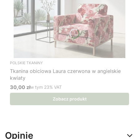
POLSKIE TKANINY
Tkanina obiciowa Laura czerwona w angielskie
kwiaty
30,00 zł
w tym %s VAT
w tym
23%
VAT
Cena brutto
Zobacz produkt
Opinie