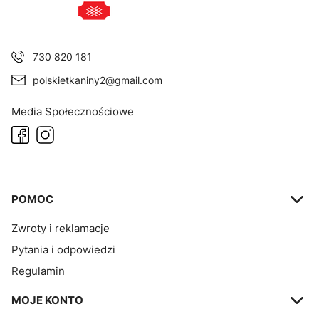
730 820 181
polskietkaniny2@gmail.com
Media Społecznościowe
Linki w stopce
POMOC
Zwroty i reklamacje
Pytania i odpowiedzi
Regulamin
MOJE KONTO