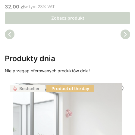
32,00 zł
w tym %s VAT
w tym
23%
VAT
Cena brutto
Zobacz produkt
Produkty dnia
Nie przegap oferowanych produktów dnia!
Bestseller
Product of the day