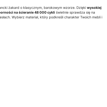
ancki żakard o klasycznym, barokowym wzorze. Dzięki
wysokiej
orności na ścieranie 48 000 cykli
świetnie sprawdza się na
esłach. Wybierz materiał, który podkreśli charakter Twoich mebli i
E TKANINY
POLSKIE TKANINY
POLSKIE TKANINY
 ozdobna nikiel
Listwa ozdobna stare
Listwa ozdobna złoto
tapicerska
złoto taśma tapicerska
taśma tapicerska