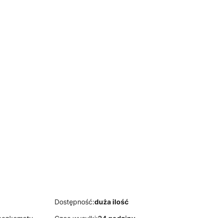
POLSKIE TKANINY
Mata kokosowa 1300
gr/m2
E TKANINY
POLSKIE TKANINY
 tapicerskie
Pinezki tapicerskie
zie ozdobne
gwoździe ozdobne
BRĄZ RENESANS
DUŻE ZŁOTE 16mm -
 50 szt.
50 szt.
E TKANINY
l 60gr/m2,
a, włóknina,
ka 1 mb
Dostępność:
duża ilość