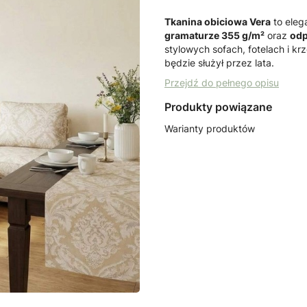
Tkanina obiciowa Vera
to eleg
gramaturze 355 g/m²
oraz
odp
stylowych sofach, fotelach i krz
będzie służył przez lata.
Przejdź do pełnego opisu
Produkty powiązane
Warianty produktów
POLSKIE TKANINY
POLSKI
Listwa ozdobna
Listwa
tapicerska kolor brąz
taśma 
renesans