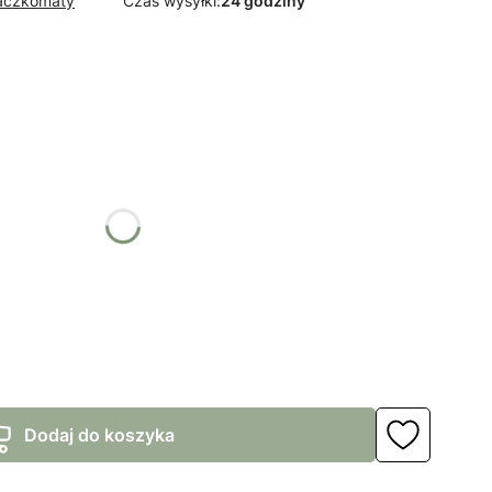
Paczkomaty
Czas wysyłki:
24 godziny
żnić się ceną
Dodaj do koszyka