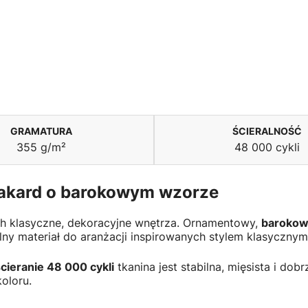
GRAMATURA
ŚCIERALNOŚĆ
355 g/m²
48 000 cykli
 żakard o barokowym wzorze
ch klasyczne, dekoracyjne wnętrza. Ornamentowy,
barokow
lny materiał do aranżacji inspirowanych stylem klasycznym
cieranie 48 000 cykli
tkanina jest stabilna, mięsista i dob
koloru.