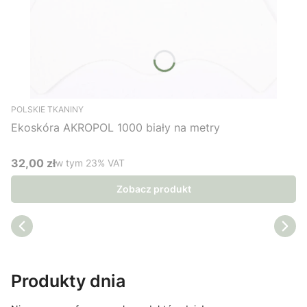
POLSKIE TKANINY
Ekoskóra AKROPOL 1000 biały na metry
32,00 zł
w tym %s VAT
w tym
23%
VAT
Cena brutto
Zobacz produkt
Produkty dnia