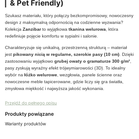
& Pet Friendly)
Szukasz materiału, który połączy bezkompromisowy, nowoczesny
design z maksymalną odpornością na codzienne wyzwania?
Kolekcja
Zanzibar
to wyjątkowa
tkanina welurowa
, która
redefiniuje pojęcie komfortu w sypialni i salonie.
Charakteryzuje się unikalną, przestrzenną strukturą – materiał
jest
pikowany nicią w regularne, szerokie pasy (10 cm)
. Dzięki
zastosowaniu wyjątkowo
grubej owaty o gramaturze 300 g/m²
,
pasy zyskują wyraźny efekt trójwymiarowości (3D). To idealny
wybór na
łóżko welurowe
, wezgłowia, panele ścienne oraz
nowoczesne meble tapicerowane, gdzie liczy się gra światła,
zmysłowa miękkość i najwyższa jakość wykonania.
Przejdź do pełnego opisu
Produkty powiązane
Warianty produktów