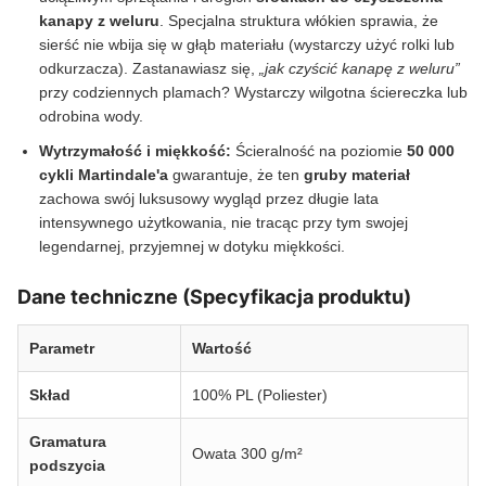
kanapy z weluru
. Specjalna struktura włókien sprawia, że
sierść nie wbija się w głąb materiału (wystarczy użyć rolki lub
odkurzacza). Zastanawiasz się,
„jak czyścić kanapę z weluru”
przy codziennych plamach? Wystarczy wilgotna ściereczka lub
odrobina wody.
Wytrzymałość i miękkość:
Ścieralność na poziomie
50 000
cykli Martindale'a
gwarantuje, że ten
gruby materiał
zachowa swój luksusowy wygląd przez długie lata
intensywnego użytkowania, nie tracąc przy tym swojej
legendarnej, przyjemnej w dotyku miękkości.
Dane techniczne (Specyfikacja produktu)
Parametr
Wartość
Skład
100% PL (Poliester)
Gramatura
Owata 300 g/m²
podszycia