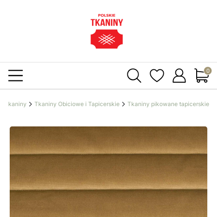
Produ
ie Tkaniny
Tkaniny Obiciowe i Tapicerskie
Tkaniny pikowane tapicerskie