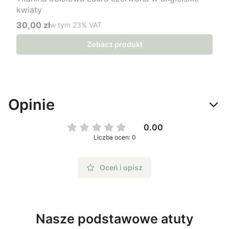
kwiaty
30,00 zł
w tym %s VAT
w tym
23%
VAT
Cena brutto
Zobacz produkt
Opinie
0.00
Liczba ocen: 0
Oceń i opisz
Nasze podstawowe atuty