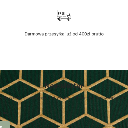
Darmowa przesyłka już od 400zł brutto
Newsletter
 adres e-mail, jeżeli chcesz otrzymywać informacje o nowościach i 
-mail
ę