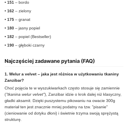
•
151
– bordo
•
162
– zielony
•
175
– granat
•
180
– jasny popiel
•
182
– popiel (Bestseller)
•
190
– głęboki czarny
Najczęściej zadawane pytania (FAQ)
1. Welur a velvet – jaka jest różnica w użytkowaniu tkaniny
Zanzibar?
Choć pojęcia te w wyszukiwarkach często stosuje się zamiennie
(
"tkanina welur velvet"
), Zanzibar idzie o krok dalej niż klasyczny,
gładki aksamit. Dzięki puszystemu pikowaniu na owacie 300g
materiał ten jest znacznie mniej podatny na tzw. "pisanie"
(cieniowanie od dotyku dłoni) i świetnie trzyma swoją sprężystą
strukturę.