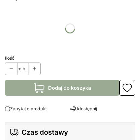
Wybierz wariant produktu:
Poszczególne warianty mogą różnić się ceną
*
Kolory
Pokaż wszystkie kolory
Ilość
m b.
Dodaj do koszyka
Zapytaj o produkt
Udostępnij
Czas dostawy