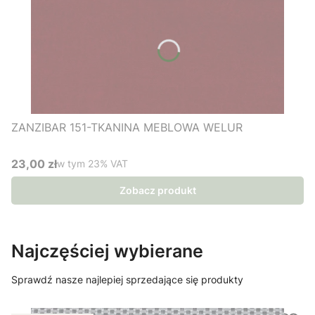
ZANZIBAR 151-TKANINA MEBLOWA WELUR
23,00 zł
w tym %s VAT
w tym
23%
VAT
Cena brutto
Zobacz produkt
Najczęściej wybierane
Sprawdź nasze najlepiej sprzedające się produkty