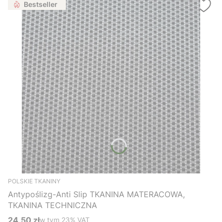
Bestseller
POLSKIE TKANINY
Antypoślizg-Anti Slip TKANINA MATERACOWA,
TKANINA TECHNICZNA
24,50 zł
w tym %s VAT
w tym
23%
VAT