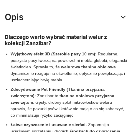
Opis
Dlaczego warto wybrać materiał welur z
kolekcji Zanzibar?
Wyjątkowy efekt 3D (Szerokie pasy 10 cm):
Regularne,
puszyste pasy tworzą na powierzchni mebla głęboki, elegancki
światłocień. Sprawia to, że
welurowa tkanina obiciowa
dynamicznie reaguje na oświetlenie, optycznie powiększając i
uszlachetniając bryłę mebla.
Zdecydowanie Pet Friendly (Tkanina przyjazna
zwierzętom):
Zanzibar to
tkanina obiciowa przyjazna
zwierzętom
. Gęsty, drobny splot mikrowłosków weluru
sprawia, że pazurki psów i kotów nie mają o co się zahaczyć,
co minimalizuje ryzyko zaciągnięć.
Łatwe czyszczenie i usuwanie sierści:
Zapomnij o
uciążliwym sprzątaniu i drogich
środkach do czyszczenia