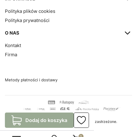
Polityka plików cookies
Polityka prywatności
O NAS
Kontakt
Firma
Metody płatności i dostawy
Dodaj do koszyka
2026
Polskie Tkaniny
© Wszystkie prawa zastrzeżone.
Szablon Avant
Produkty w koszyku: 0. Zo