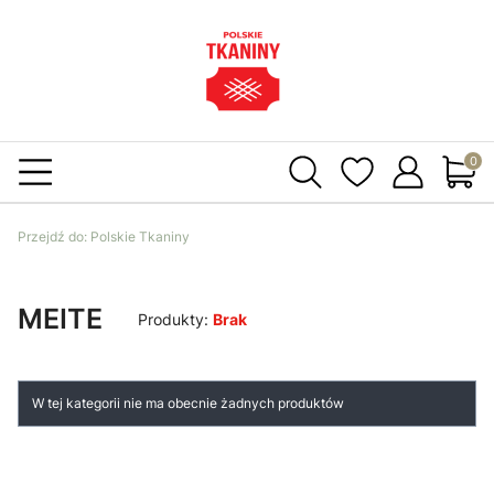
Produ
Przejdź do:
Polskie Tkaniny
MEITE
Produkty:
Brak
Lista produktów
W tej kategorii nie ma obecnie żadnych produktów