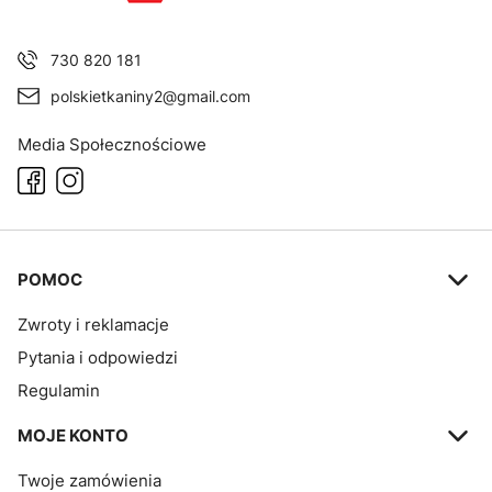
730 820 181
polskietkaniny2@gmail.com
Media Społecznościowe
Linki w stopce
POMOC
Zwroty i reklamacje
Pytania i odpowiedzi
Regulamin
MOJE KONTO
Twoje zamówienia