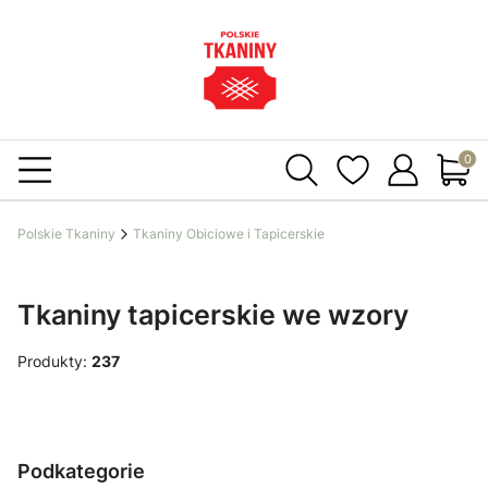
Produ
Polskie Tkaniny
Tkaniny Obiciowe i Tapicerskie
Tkaniny tapicerskie we wzory
Produkty:
237
Podkategorie