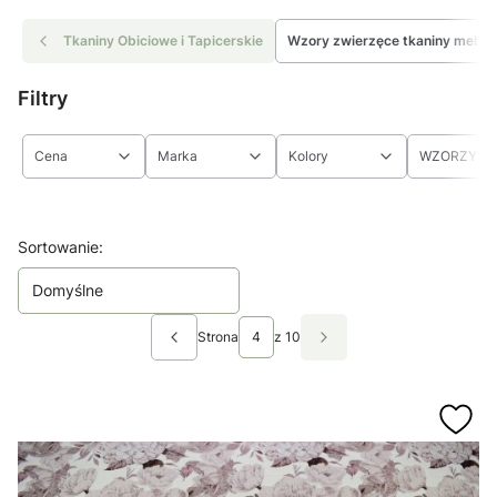
Tkaniny Obiciowe i Tapicerskie
Wzory zwierzęce tkaniny mebl
Filtry
Cena
Marka
Kolory
WZORZYST
Koniec filtrów
Lista produktów
Sortowanie:
Domyślne
Strona
z 10
Poprzednie produkty
Następne produkty