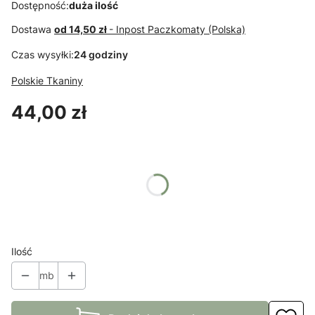
Dostępność:
duża ilość
Dostawa
od 14,50 zł
- Inpost Paczkomaty (Polska)
Czas wysyłki:
24 godziny
Polskie Tkaniny
Cena
44,00 zł
Wybierz wariant produktu:
Poszczególne warianty mogą różnić się ceną
*
Kolory
Pokaż wszystkie kolory
Ilość
mb