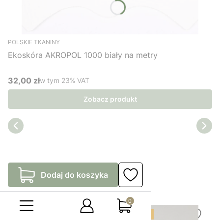
POLSKIE TKANINY
Ekoskóra AKROPOL 1000 biały na metry
32,00 zł
w tym %s VAT
w tym
23%
VAT
Cena brutto
Zobacz produkt
Produkty dnia
Dodaj do koszyka
Nie przegap oferowanych produktów dnia!
Produkty w koszyku: 0. Zo
Bestseller
Product of the day