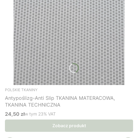
POLSKIE TKANINY
Antypoślizg-Anti Slip TKANINA MATERACOWA,
TKANINA TECHNICZNA
24,50 zł
w tym %s VAT
w tym
23%
VAT
Cena brutto
Zobacz produkt