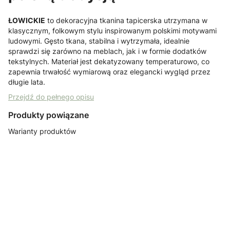
ŁOWICKIE
to dekoracyjna tkanina tapicerska utrzymana w
klasycznym, folkowym stylu inspirowanym polskimi motywami
ludowymi. Gęsto tkana, stabilna i wytrzymała, idealnie
sprawdzi się zarówno na meblach, jak i w formie dodatków
tekstylnych. Materiał jest dekatyzowany temperaturowo, co
zapewnia trwałość wymiarową oraz elegancki wygląd przez
długie lata.
Przejdź do pełnego opisu
Produkty powiązane
Warianty produktów
POLSKIE
POLSKIE
POLSKIE
POLSKIE
TKANINY
TKANINY
TKANINY
TKANINY
Listwa
Listwa
Listwa
Listwa
ozdobna
ozdobna nikiel
ozdobna stare
ozdobna złoto
tapicerska
taśma
złoto taśma
taśma