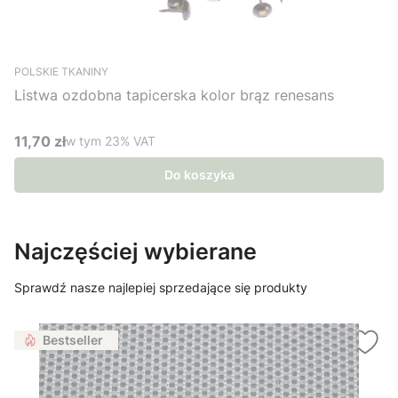
POLSKIE TKANINY
Listwa ozdobna tapicerska kolor brąz renesans
11,70 zł
w tym %s VAT
w tym
23%
VAT
Cena brutto
Do koszyka
Najczęściej wybierane
Sprawdź nasze najlepiej sprzedające się produkty
Bestseller