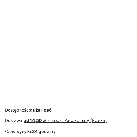
POLSKIE
POLSKIE
POLSKIE
POLSKIE
TKANINY
TKANINY
TKANINY
TKANINY
Velaa róż
Velaa siwy -
Velaa turkus -
Maestro
pudrowy -
tkanina
tkanina
Czarny-
tkanina
meblowa
meblowa
tkanina
meblowa
tapicerska
POLSKIE
POLSKIE
TKANINY
TKANINY
Milka
Amore Kawa
brązowo-
Tkanina
czarna tkanina
Tapicerska
meblowa
Dostępność:
duża ilość
Dostawa
od 14,50 zł
- Inpost Paczkomaty (Polska)
Czas wysyłki:
24 godziny